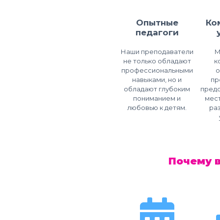
Опытные
Ко
педагоги
Наши преподаватели
М
не только обладают
к
профессиональными
навыками, но и
пр
обладают глубоким
пред
пониманием и
мест
любовью к детям.
ра
Почему 