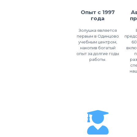
Опыт с 1997
А
года
п
Золушка является
первым в Одинцово
предс
учебным центром,
60
накопив богатый
вклю
опыт за долгие годы
п
работы.
ра
сп
наш