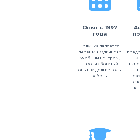
Опыт с 1997
А
года
п
Золушка является
первым в Одинцово
предс
учебным центром,
60
накопив богатый
вклю
опыт за долгие годы
п
работы.
ра
сп
наш